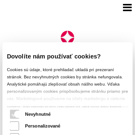
Dovolíte nám používať cookies?
Cookies sú údaje, ktoré prehliadač ukladá pri prezeraní
stránok. Bez nevyhnutných cookies by stránka nefungovala.
Analytické pomáhajú zlepšovať obsah nášho webu. Vďaka
personalizovaným cookies prispôsobujeme stránku priamo pre
vás. Marketingové používame na účely marketingu a cielenie
reklám. Váš súhlas je pre nás dôležitý, aby sme vám vedeli
ponúknuť čo najlepší obsah.
Nevyhnutné
© 2024 nirvana.sk
napísať správcovi
stránky
Ochrana osobných údajov a cookies
Spravovať súhlas
Ochrana osobných údajov a cookies
Personalizované